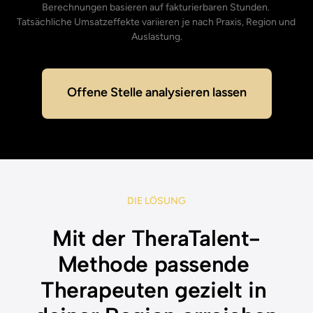
Berechnungen 
basieren 
auf 
fakturierbaren 
Stunden. 
Tatsächliche 
Umsatzeffekte 
variieren 
je 
nach 
Praxis, 
Region 
und 
Auslastung.
Offene Stelle analysieren lassen
DIE 
LÖSUNG
Mit der TheraTalent-
Methode passende 
Therapeuten gezielt in 