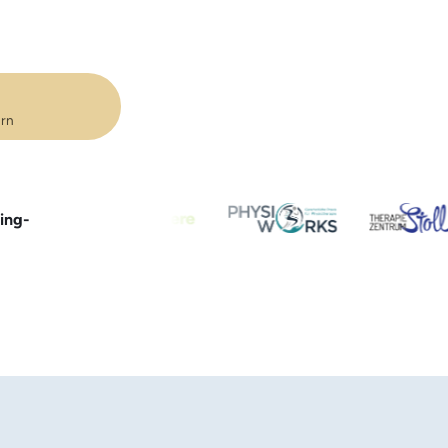
ern
ing-