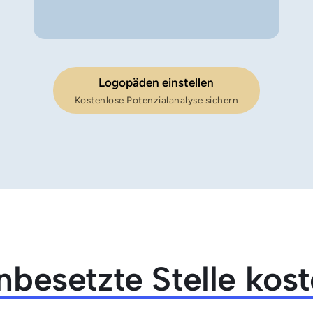
Logopäden einstellen
Kostenlose Potenzialanalyse sichern
nbesetzte 
Stelle 
kost