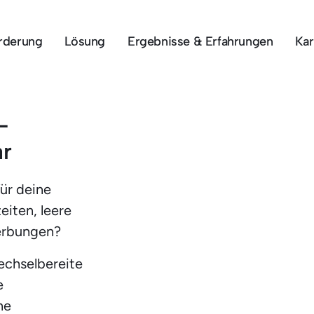
rderung
Lösung
Ergebnisse & Erfahrungen
Kar
 
ar
r deine 
iten, leere 
erbungen?
echselbereite 
 
e 