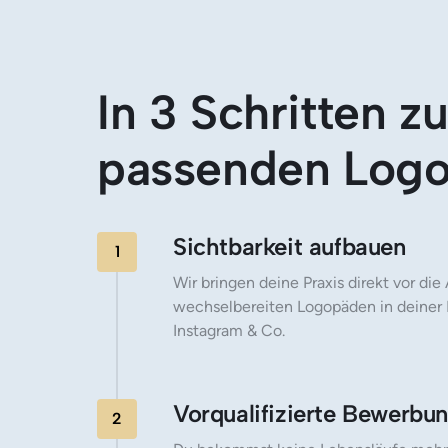
In 3 Schritten z
passenden Log
Sichtbarkeit aufbauen
1
Wir bringen deine Praxis direkt vor die
wechselbereiten Logopäden in deiner 
Instagram & Co.
Vorqualifizierte Bewerbu
2