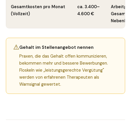
Gesamtkosten pro Monat
ca. 3.400–
Arbeitgeb
(Vollzeit)
4.600 €
Gesamtko
Nebenko
⚠️
Gehalt im Stellenangebot nennen
Praxen, die das Gehalt offen kommunizieren,
bekommen mehr und bessere Bewerbungen.
Floskeln wie „leistungsgerechte Vergütung"
werden von erfahrenen Therapeuten als
Warnsignal gewertet.