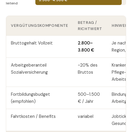
3.500–4.500 €
leitend
BETRAG /
VERGÜTUNGSKOMPONENTE
HINWEIS
RICHTWERT
Bruttogehalt Vollzeit
2.800–
Je nach Er
3.800 €
Region, Sp
Arbeitgeberanteil
~20% des
Kranken-,
Sozialversicherung
Bruttos
Pflege-,
Arbeitslo
Fortbildungsbudget
500–1.500
Bindungsfa
(empfohlen)
€ / Jahr
Arbeitgeb
Fahrtkosten / Benefits
variabel
Jobticket,
Gesundhe