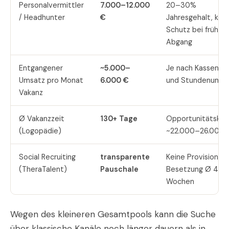
Personalvermittler
7.000–12.000
20–30%
/ Headhunter
€
Jahresgehalt, kein
Schutz bei frühe
Abgang
Entgangener
~5.000–
Je nach Kassenmi
Umsatz pro Monat
6.000 €
und Stundenumfa
Vakanz
Ø Vakanzzeit
130+ Tage
Opportunitätskos
(Logopädie)
~22.000–26.000 
Social Recruiting
transparente
Keine Provision,
(TheraTalent)
Pauschale
Besetzung Ø 4–8
Wochen
Wegen des kleineren Gesamtpools kann die Suche
über klassische Kanäle noch länger dauern als in