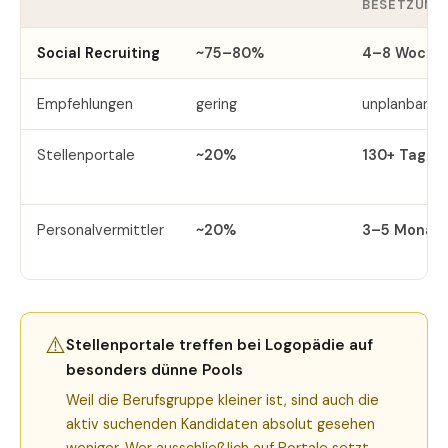
BESETZUNG
Social Recruiting
~75–80%
4–8 Woche
Empfehlungen
gering
unplanbar
Stellenportale
~20%
130+ Tage
Personalvermittler
~20%
3–5 Monat
⚠️
Stellenportale treffen bei Logopädie auf
besonders dünne Pools
Weil die Berufsgruppe kleiner ist, sind auch die
aktiv suchenden Kandidaten absolut gesehen