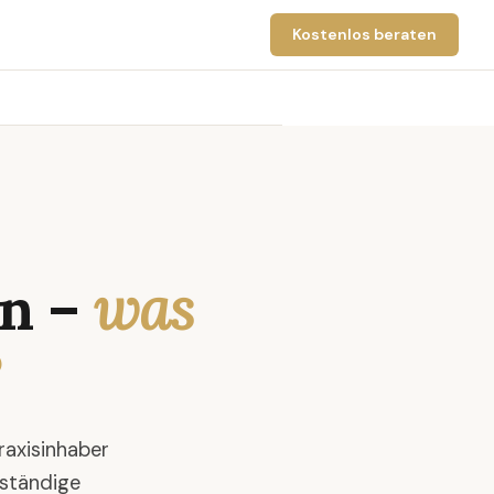
Kostenlos beraten
en –
was
raxisinhaber
lständige