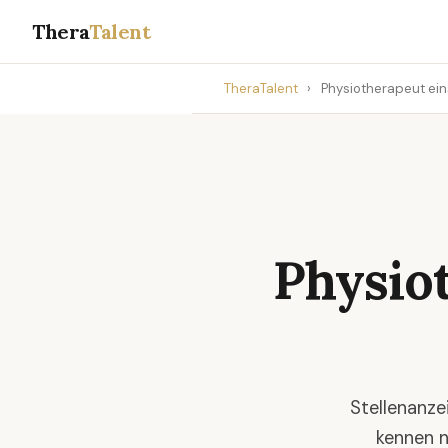
Thera
Talent
TheraTalent
›
Physiotherapeut ein
Physio
Stellenanze
kennen n