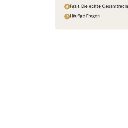
Fazit: Die echte Gesamtrech
Häufige Fragen
01
Die direkten R
Wenn Praxisinhaber über Rec
Stellenanzeige. Aber das ist
KANAL