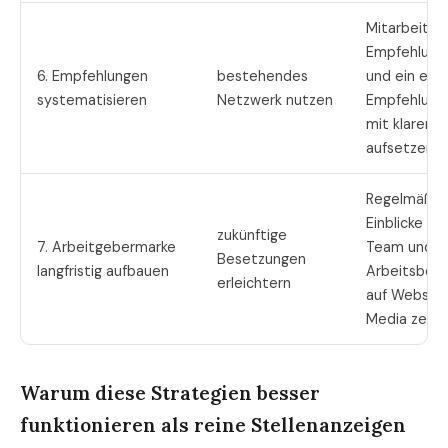
Mitarbeiter
Empfehlung
6. Empfehlungen
bestehendes
und ein ein
systematisieren
Netzwerk nutzen
Empfehlun
mit klarer P
aufsetzen.
Regelmäßig
Einblicke in 
zukünftige
7. Arbeitgebermarke
Team und
Besetzungen
langfristig aufbauen
Arbeitsbed
erleichtern
auf Website
Media zeige
Warum diese Strategien besser
funktionieren als reine Stellenanzeigen