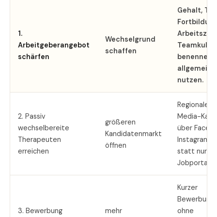
Gehalt, Tak
Fortbildung
1.
Arbeitszei
Wechselgrund
Arbeitgeberangebot
Teamkultur
schaffen
schärfen
benennen s
allgemeine
nutzen.
Regionale S
2. Passiv
Media-Kam
größeren
wechselbereite
über Faceb
Kandidatenmarkt
Therapeuten
Instagram e
öffnen
erreichen
statt nur au
Jobportale 
Kurzer
Bewerbungs
3. Bewerbung
mehr
ohne