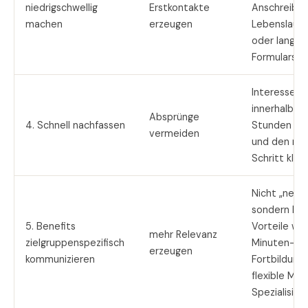
niedrigschwellig
Erstkontakte
Anschreiben
machen
erzeugen
Lebenslauf
oder lange
Formularstr
Interessent
innerhalb w
Absprünge
4. Schnell nachfassen
Stunden kon
vermeiden
und den nä
Schritt klar
Nicht „nett
sondern kon
5. Benefits
Vorteile wi
mehr Relevanz
zielgruppenspezifisch
Minuten-Tak
erzeugen
kommunizieren
Fortbildung
flexible Mod
Spezialisier