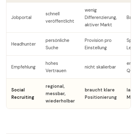
wenig
schnell
Jobportal
Differenzierung,
Basi
veröffentlicht
aktiver Markt
persönliche
Provision pro
Spez
Headhunter
Suche
Einstellung
Leitu
hohes
ergä
Empfehlung
nicht skalierbar
Vertrauen
Quel
regional,
Social
braucht klare
lauf
messbar,
Recruiting
Positionierung
Mita
wiederholbar