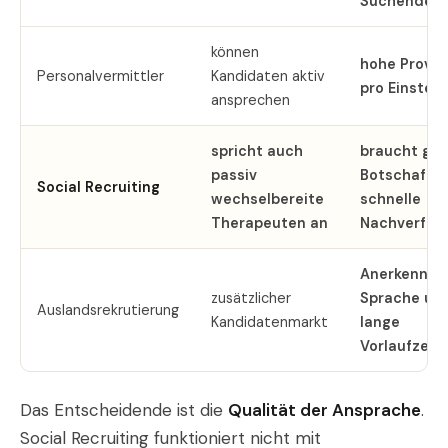
Suchende
können
hohe Provis
Personalvermittler
Kandidaten aktiv
pro Einstell
ansprechen
spricht auch
braucht gut
passiv
Botschaft 
Social Recruiting
wechselbereite
schnelle
Therapeuten an
Nachverfol
Anerkennun
zusätzlicher
Sprache un
Auslandsrekrutierung
Kandidatenmarkt
lange
Vorlaufzeit
Das Entscheidende ist die
Qualität der Ansprache
.
Social Recruiting funktioniert nicht mit