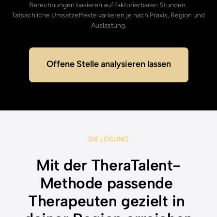
Berechnungen 
basieren 
auf 
fakturierbaren 
Stunden. 
Tatsächliche 
Umsatzeffekte 
variieren 
je 
nach 
Praxis, 
Region 
und 
Auslastung.
Offene Stelle analysieren lassen
DIE 
LÖSUNG
Mit der TheraTalent-
Methode passende 
Therapeuten gezielt in 