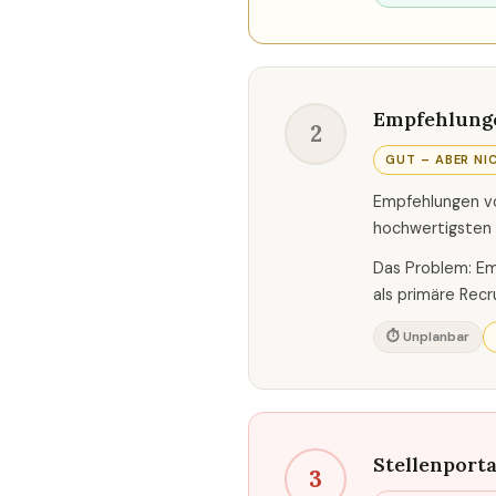
Empfehlung
2
GUT – ABER NI
Empfehlungen vo
hochwertigsten 
Das Problem: Em
als primäre Recr
⏱ Unplanbar
Stellenporta
3