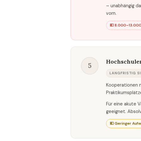
– unabhängig da
vorn.
💶 8.000–13.000
Hochschulen
5
LANGFRISTIG S
Kooperationen mi
Praktikumsplätze
Für eine akute 
geeignet. Absol
💶 Geringer Auf