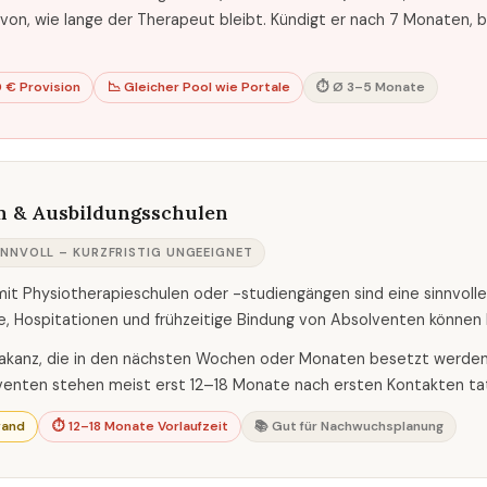
von, wie lange der Therapeut bleibt. Kündigt er nach 7 Monaten, 
 € Provision
📉 Gleicher Pool wie Portale
⏱ Ø 3–5 Monate
 & Ausbildungsschulen
INNVOLL – KURZFRISTIG UNGEEIGNET
t Physiotherapieschulen oder -studiengängen sind eine sinnvolle I
, Hospitationen und frühzeitige Bindung von Absolventen können la
Vakanz, die in den nächsten Wochen oder Monaten besetzt werden s
venten stehen meist erst 12–18 Monate nach ersten Kontakten tat
wand
⏱ 12–18 Monate Vorlaufzeit
📚 Gut für Nachwuchsplanung