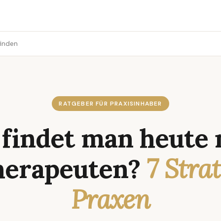
finden
RATGEBER FÜR PRAXISINHABER
 findet man heute 
herapeuten?
7 Stra
Praxen