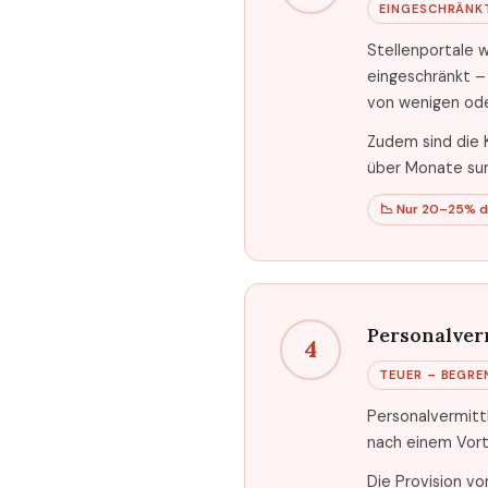
EINGESCHRÄNKT
Stellenportale 
eingeschränkt – 
von wenigen od
Zudem sind die 
über Monate sum
📉 Nur 20–25% 
Personalver
4
TEUER – BEGRE
Personalvermittl
nach einem Vort
Die Provision v