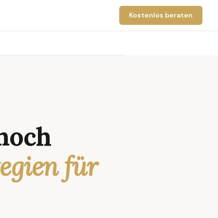
Kostenlos beraten
noch
tegien für