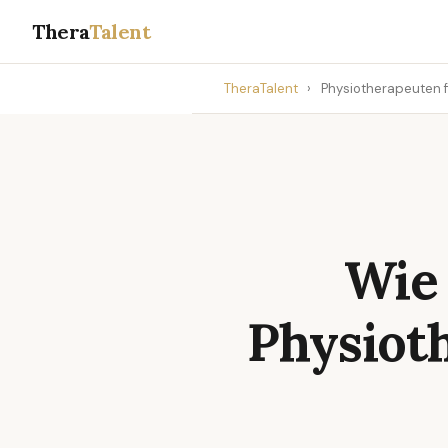
Thera
Talent
TheraTalent
›
Physiotherapeuten 
Wie
Physiot