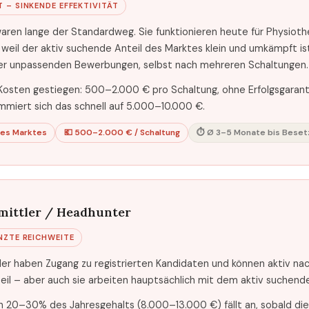
 – SINKENDE EFFEKTIVITÄT
waren lange der Standardweg. Sie funktionieren heute für Physioth
weil der aktiv suchende Anteil des Marktes klein und umkämpft ist
er unpassenden Bewerbungen, selbst nach mehreren Schaltungen.
Kosten gestiegen: 500–2.000 € pro Schaltung, ohne Erfolgsgarant
miert sich das schnell auf 5.000–10.000 €.
des Marktes
💶 500–2.000 € / Schaltung
⏱ Ø 3–5 Monate bis Beset
mittler / Headhunter
NZTE REICHWEITE
er haben Zugang zu registrierten Kandidaten und können aktiv nach
eil – aber auch sie arbeiten hauptsächlich mit dem aktiv suchende
on 20–30% des Jahresgehalts (8.000–13.000 €) fällt an, sobald di