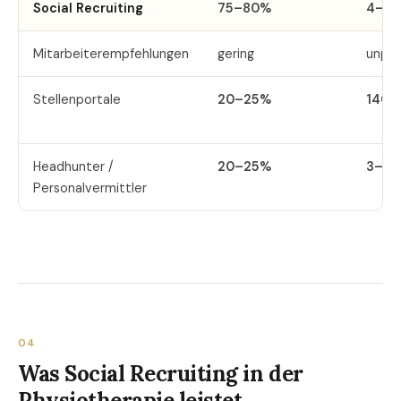
Social Recruiting
75–80%
4–8 
Mitarbeiterempfehlungen
gering
unpla
Stellenportale
20–25%
140+
Headhunter /
20–25%
3–5 
Personalvermittler
04
Was Social Recruiting in der
Physiotherapie leistet