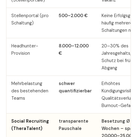
(Stellenportale)
Vakanz
Stellenportal (pro
500–2.000 €
Keine Erfolgsgara
Schaltung)
häufig mehrere
Schaltungen nöti
Headhunter-
8.000–12.000
20–30% des
Provision
€
Jahresgehalts, ke
Schutz bei früh
Abgang
Mehrbelastung
schwer
Erhöhtes
des bestehenden
quantifizierbar
Kündigungsrisiko,
Teams
Qualitätsverlust,
Burnout-Gefahr
Social Recruiting
transparente
Besetzung Ø in
(TheraTalent)
Pauschale
Wochen – spart
20.000–25.000