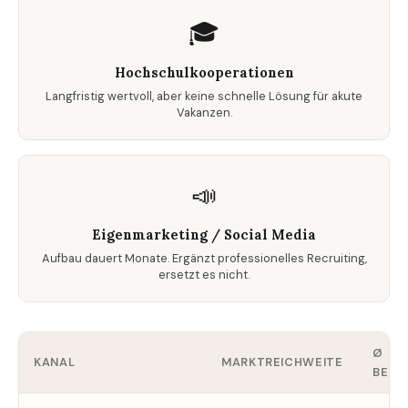
🎓
Hochschulkooperationen
Langfristig wertvoll, aber keine schnelle Lösung für akute
Vakanzen.
📣
Eigenmarketing / Social Media
Aufbau dauert Monate. Ergänzt professionelles Recruiting,
ersetzt es nicht.
Ø
KANAL
MARKTREICHWEITE
BESE