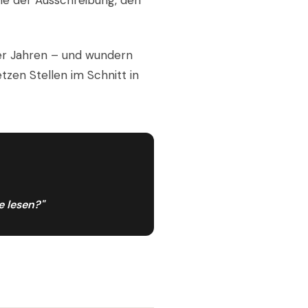
che der Ausschreibung, den
0er Jahren – und wundern
tzen Stellen im Schnitt in
e lesen?"