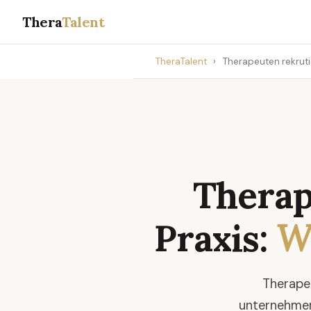
Thera
Talent
TheraTalent
›
Therapeuten rekrutie
Therap
Praxis:
Wa
Therapeu
unternehmer