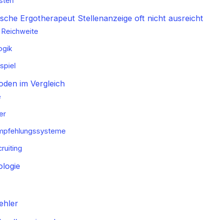
sten
sche Ergotherapeut Stellenanzeige oft nicht ausreicht
 Reichweite
ogik
spiel
oden im Vergleich
e
er
Empfehlungssysteme
ruiting
logie
ehler