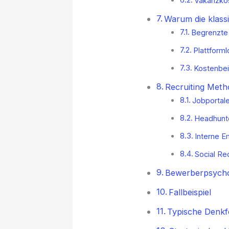
Vakanzko
Warum die klassi
Begrenzte
Plattforml
Kostenbei
Recruiting Meth
Jobportal
Headhunt
Interne 
Social Rec
Bewerberpsycho
Fallbeispiel
Typische Denkf